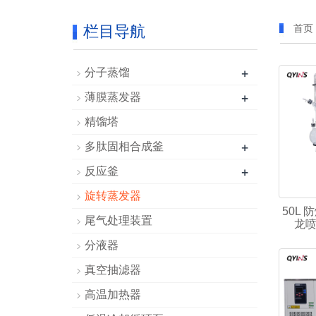
栏目导航
首页
+
分子蒸馏
+
薄膜蒸发器
精馏塔
+
多肽固相合成釜
+
反应釜
旋转蒸发器
50L
尾气处理装置
龙
分液器
真空抽滤器
高温加热器