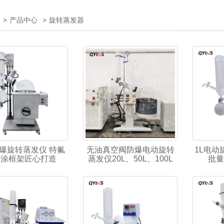
>
产品中心
>
旋转蒸发器
 防爆旋转蒸发仪 特氟
无油真空阀防爆电动旋转
1L电动
喷涂框架匠心打造
蒸发仪20L、50L、100L
批量