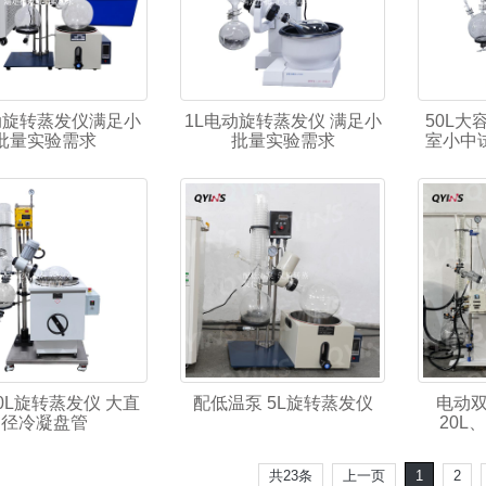
动旋转蒸发仪满足小
1L电动旋转蒸发仪 满足小
50L大
批量实验需求
批量实验需求
室小中
0L旋转蒸发仪 大直
配低温泵 5L旋转蒸发仪
电动双
径冷凝盘管
20L
共23条
上一页
1
2