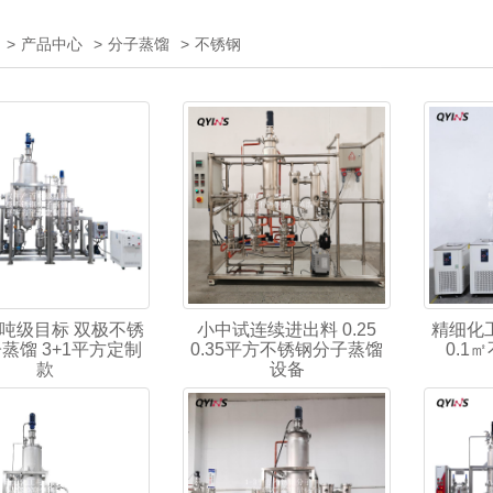
>
产品中心
>
分子蒸馏
>
不锈钢
吨级目标 双极不锈
小中试连续进出料 0.25
精细化
蒸馏 3+1平方定制
0.35平方不锈钢分子蒸馏
0.1
款
设备