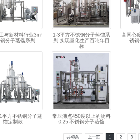
工与新材料行业3m²
1-3平方不锈钢分子蒸馏系
高同心度
锈钢分子蒸馏系列
列 实现量化生产百吨年目
锈钢
标
+1平方不锈钢分子蒸
常压沸点450度以上的物料
馏定制款
0.25 不锈钢分子蒸馏
共40条
上一页
1
2
3