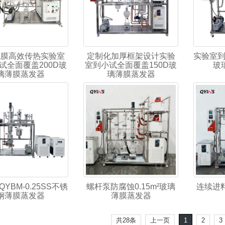
成膜高效传热实验室
定制化加厚框架设计实验
实验室到
试全面覆盖200D玻
室到小试全面覆盖150D玻
玻
璃薄膜蒸发器
璃薄膜蒸发器
 QYBM-0.25SS不锈
螺杆泵防腐蚀0.15m²玻璃
连续进料
钢薄膜蒸发器
薄膜蒸发器
共28条
上一页
1
2
3