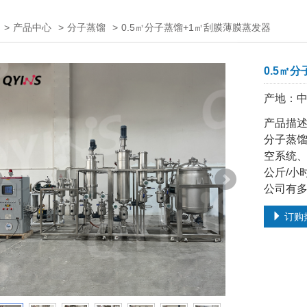
>
产品中心
>
分子蒸馏
>
0.5㎡分子蒸馏+1㎡刮膜薄膜蒸发器
0.5㎡
产地：
产品描
分子蒸
空系统、
公斤/小
公司有
订购热