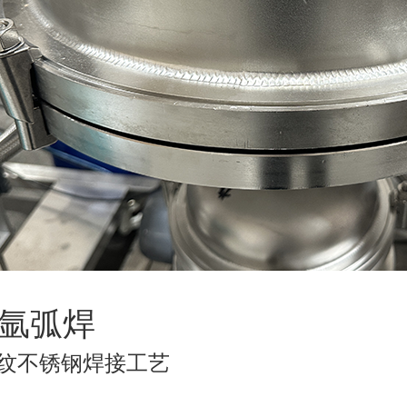
.氩弧焊
纹不锈钢焊接工艺