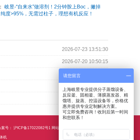
：
岐昱-“自来水”做溶剂！2分钟胺上Boc，撇掉
纯度>95%，无需过柱子，理想有机反应！
2026-07-23 13:51:30
2026-07-20 10:50:15
2026-07-09 11:45:19
请您留言
2026-07-06 09:31:02
上海岐昱专业提供分子蒸馏设备、
反应釜、固相釜、薄膜蒸发器、精
2026-03-18 13:13:27
馏塔、旋蒸、控温设备等，价格优
惠并提供专业定制解决方案。
可立即免费咨询！收到后第一时间
和您联系！
 备案号：
沪ICP备17022082号1
网站地图
体机