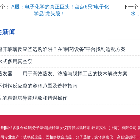
一个：
A股：电子化学的真正巨头！盘点6只“电子化
下一个
学品”龙头股！
水，
关新闻
避开玻璃反应釜选购陷阱？在“制药设备”平台找到适配方案
水式多用真空泵
蒸发器——用于高效蒸发、浓缩与脱挥工艺的技术解决方案
不锈钢反应釜的容积范围及选择指南
见的精馏塔异常现象和错误操作
d by 玻璃反应釜|固相多肽合成釜|分子蒸馏|旋转蒸发仪|高低温循环泵-岐昱实业（上海）有限公司
公司专业生产：玻璃反应釜，固相多肽合成釜，分子蒸馏，旋转蒸发仪，高低温循环一